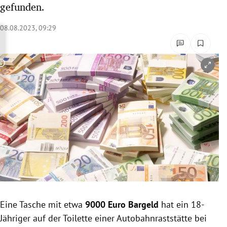
gefunden.
rreich Untermenü
08.08.2023, 09:29
rt Untermenü
schaft Untermenü
Copyright-Hinweis öffnen/schließen
s Untermenü
zeit Untermenü
undheit Untermenü
tur Untermenü
nung Untermenü
Eine Tasche mit etwa
9000 Euro Bargeld
hat ein 18-
lität Untermenü
Jähriger auf der Toilette einer Autobahnraststätte bei