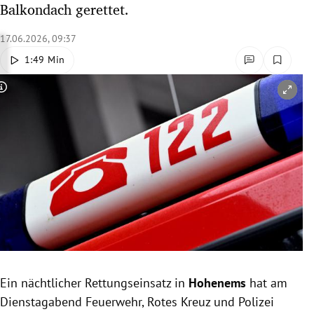
Balkondach gerettet.
rreich Untermenü
17.06.2026, 09:37
rt Untermenü
1:49 Min
schaft Untermenü
Copyright-Hinweis öffnen/schließen
s Untermenü
zeit Untermenü
undheit Untermenü
tur Untermenü
nung Untermenü
Ein nächtlicher Rettungseinsatz in
Hohenems
hat am
lität Untermenü
Dienstagabend Feuerwehr, Rotes Kreuz und Polizei