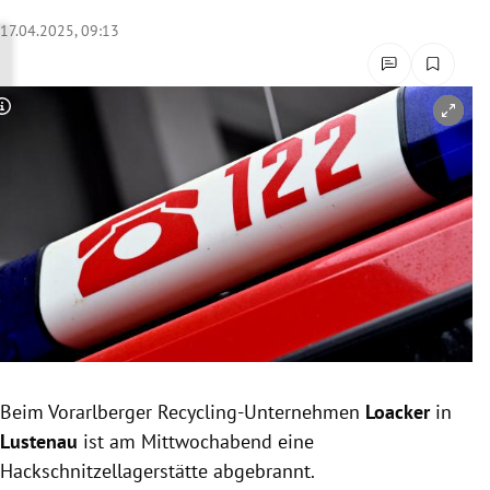
rreich Untermenü
17.04.2025, 09:13
rt Untermenü
Copyright-Hinweis öffnen/schließen
schaft Untermenü
s Untermenü
zeit Untermenü
undheit Untermenü
tur Untermenü
nung Untermenü
Beim Vorarlberger Recycling-Unternehmen
Loacker
in
Lustenau
ist am Mittwochabend eine
lität Untermenü
Hackschnitzellagerstätte abgebrannt.