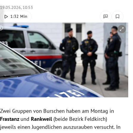
rreich Untermenü
19.05.2026, 10:53
1:32 Min
rt Untermenü
Copyright-Hinweis öffnen/schließen
schaft Untermenü
s Untermenü
zeit Untermenü
undheit Untermenü
tur Untermenü
nung Untermenü
Zwei Gruppen von Burschen haben am Montag in
Frastanz
und
Rankweil
(beide Bezirk Feldkirch)
lität Untermenü
jeweils einen Jugendlichen auszurauben versucht. In