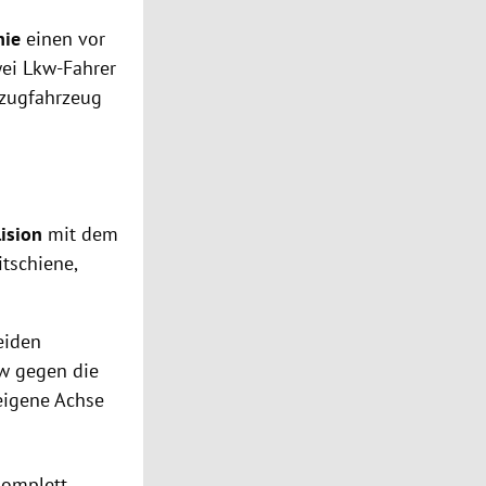
inie
einen vor
wei Lkw-Fahrer
lzugfahrzeug
lision
mit dem
itschiene,
eiden
kw gegen die
 eigene Achse
komplett