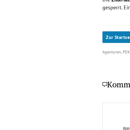
gesperrt. Ei
Zur Startse
Agenturen, PE
Komm