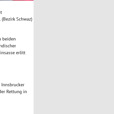
at
l (Bezirk Schwaz)
n beiden
ndischer
insasse erlitt
e Innsbrucker
 der Rettung in