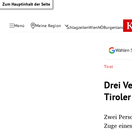
Zum Hauptinhalt der Seite
Menü
Meine Region
Schlagzeilen
Wien
NÖ
Burgenland
Öste
Wählen S
Tirol
Drei V
Tiroler
Zwei Pers
tik Untermenü
Zuge eine
rreich Untermenü