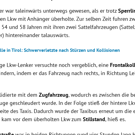
er war taleinwärts unterwegs gewesen, als er trotz
Sperrl
en Lkw mit Anhänger überholte. Zur selben Zeit fuhren z
n 54 und 58 Jahren mit ihren zwei Sattelfahrzeugen (Satte
r) hintereinander talauswärts.
le in Tirol: Schwerverletzte nach Stürzen und Kollisionen
ige Lkw-Lenker versuchte noch vergeblich, eine
Frontalkol
indern, indem er das Fahrzeug nach rechts, in Richtung Le
llidierte mit dem
Zugfahrzeug
, wodurch es zwischen die b
euge geschleudert wurde. In der Folge stieß der hintere L
seite des Taxis. Dadurch wurde der Taxibus erneut um die
d kam vor dem überholten Lkw zum
Stillstand
, hieß es.
lstraße
war in beiden Richtungen rund vier Stunden lang 