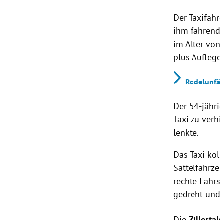
Der Taxifahr
ihm fahrend
im Alter vo
plus Auflege
Rodelunfäl
Der 54-jähr
Taxi zu verh
lenkte.
Das Taxi ko
Sattelfahrz
rechte Fahr
gedreht un
Die
Zillerta