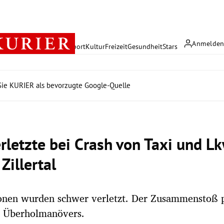
Anmelde
rreich
Politik
Wirtschaft
Sport
Kultur
Freizeit
Gesundheit
Stars
ie KURIER als bevorzugte Google-Quelle
erletzte bei Crash von Taxi und L
 Zillertal
onen wurden schwer verletzt. Der Zusammenstoß p
s Überholmanövers.