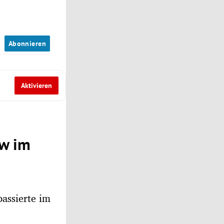
n
Abonnieren
Aktivieren
kw im
assierte im