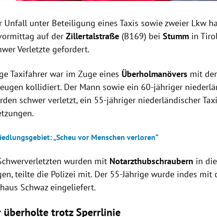
 Unfall unter Beteiligung eines Taxis sowie zweier Lkw h
ormittag auf der
Zillertalstraße
(B169) bei
Stumm
in Tiro
chwer Verletzte gefordert.
ige Taxifahrer war im Zuge eines
Überholmanövers
mit de
eugen kollidiert. Der Mann sowie ein 60-jähriger niederlä
den schwer verletzt, ein 55-jähriger niederländischer Taxi
etzungen.
Siedlungsgebiet: „Scheu vor Menschen verloren“
Schwerverletzten wurden mit
Notarzthubschraubern
in di
gen, teilte die Polizei mit. Der 55-Jährige wurde indes mit
haus Schwaz eingeliefert.
 überholte trotz Sperrlinie