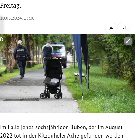
Freitag.
rreich Untermenü
10.05.2024, 13:00
rt Untermenü
schaft Untermenü
Copyright-Hinweis öffnen/schließen
s Untermenü
zeit Untermenü
undheit Untermenü
tur Untermenü
nung Untermenü
lität Untermenü
Im Falle jenes sechsjährigen Buben, der im August
2022 tot in der Kitzbüheler Ache gefunden worden