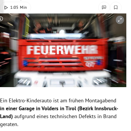
rreich Untermenü
1:05 Min
rt Untermenü
Copyright-Hinweis öffnen/schließen
schaft Untermenü
s Untermenü
zeit Untermenü
undheit Untermenü
tur Untermenü
Ein Elektro-Kinderauto ist am frühen Montagabend
nung Untermenü
in einer Garage in Volders in Tirol (Bezirk Innsbruck-
Land)
aufgrund eines technischen Defekts in Brand
lität Untermenü
geraten.