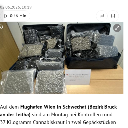
rreich Untermenü
02.06.2026, 10:19
0:46 Min
rt Untermenü
Copyright-Hinweis öffnen/schließen
schaft Untermenü
s Untermenü
zeit Untermenü
undheit Untermenü
tur Untermenü
nung Untermenü
Auf dem
Flughafen Wien in Schwechat (Bezirk Bruck
an der Leitha)
sind am Montag bei Kontrollen rund
lität Untermenü
37 Kilogramm Cannabiskraut in zwei Gepäckstücken