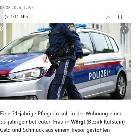
rreich Untermenü
08.06.2026, 12:57
1:11 Min
rt Untermenü
Copyright-Hinweis öffnen/schließen
schaft Untermenü
s Untermenü
zeit Untermenü
undheit Untermenü
tur Untermenü
nung Untermenü
Eine 21-jährige Pflegerin soll in der Wohnung einer
55-jährigen betreuten Frau in
Wörgl
(Bezirk Kufstein)
lität Untermenü
Geld und Schmuck aus einem Tresor gestohlen