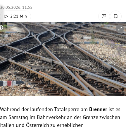
rreich Untermenü
30.05.2026, 11:55
2:21 Min
rt Untermenü
Copyright-Hinweis öffnen/schließen
schaft Untermenü
s Untermenü
zeit Untermenü
undheit Untermenü
tur Untermenü
nung Untermenü
Während der laufenden Totalsperre am
Brenner
ist es
am Samstag im Bahnverkehr an der Grenze zwischen
lität Untermenü
Italien und Österreich zu erheblichen