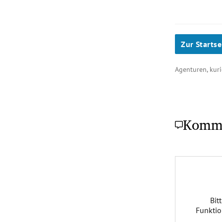
Zur Startse
Agenturen, kur
Komm