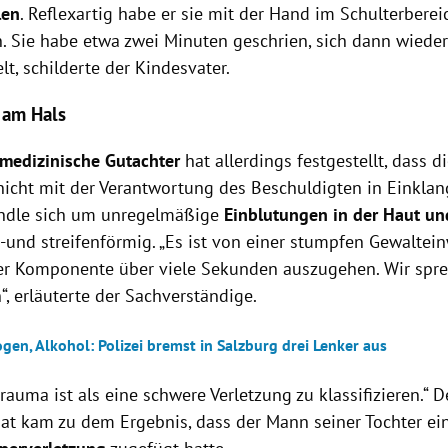
len
. Reflexartig habe er sie mit der Hand im Schulterbere
. Sie habe etwa zwei Minuten geschrien, sich dann wiede
lt, schilderte der Kindesvater.
 am Hals
smedizinische Gutachter
hat allerdings festgestellt, dass d
nicht mit der Verantwortung des Beschuldigten in Einklan
andle sich um unregelmäßige
Einblutungen in der Haut u
n-und streifenförmig. „Es ist von einer stumpfen Gewaltei
r Komponente über viele Sekunden auszugehen. Wir spr
, erläuterte der Sachverständige.
gen, Alkohol: Polizei bremst in Salzburg drei Lenker aus
auma ist als eine schwere Verletzung zu klassifizieren.“ 
at kam zu dem Ergebnis, dass der Mann seiner Tochter e