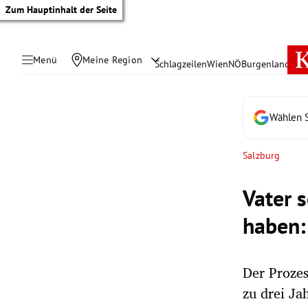
Zum Hauptinhalt der Seite
Menü
Meine Region
Schlagzeilen
Wien
NÖ
Burgenland
Öste
Wählen S
Salzburg
Vater 
haben:
Der Proze
tik Untermenü
zu drei Ja
rreich Untermenü