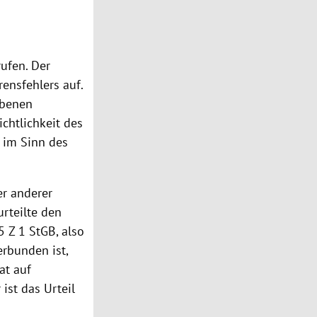
rufen. Der
ensfehlers auf.
ebenen
chtlichkeit des
g im Sinn des
r anderer
urteilte den
 Z 1 StGB, also
erbunden ist,
at auf
ist das Urteil