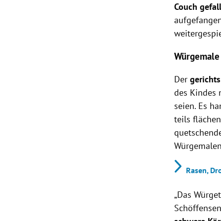
Couch gefal
aufgefangen
weitergespie
Würgemale
Der
gericht
des Kindes 
seien. Es h
teils fläche
quetschende
Würgemalen“
Rasen, Dro
„Das Würgetr
Schöffensen