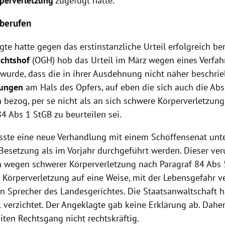
perverletzung
zugefügt hatte.
 berufen
te hatte gegen das erstinstanzliche Urteil erfolgreich be
ichtshof
(OGH) hob das Urteil im März wegen eines Verfahr
t wurde, dass die in ihrer Ausdehnung nicht näher beschri
bungen
am Hals des Opfers, auf eben die sich auch die Absi
 bezog, per se nicht als an sich schwere Körperverletzun
84 Abs 1 StGB zu beurteilen sei.
ste eine neue Verhandlung mit einem Schöffensenat unte
Besetzung als im Vorjahr durchgeführt werden. Dieser ver
 wegen schwerer Körperverletzung nach Paragraf 84 Abs 5
 Körperverletzung auf eine Weise, mit der Lebensgefahr v
in Sprecher des Landesgerichtes. Die Staatsanwaltschaft h
 verzichtet. Der Angeklagte gab keine Erklärung ab. Daher 
iten Rechtsgang nicht rechtskräftig.