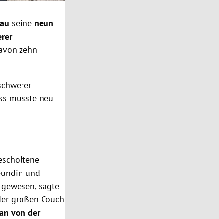
gau
seine
neun
rer
davon zehn
schwerer
ess musste neu
escholtene
reundin und
 gewesen, sagte
 der großen Couch
an von der