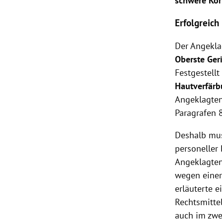
schwere Kör
Erfolgreich
Der Angeklag
Oberste Ger
Festgestell
Hautverfär
Angeklagten
Paragrafen 
Deshalb mus
personeller 
Angeklagten
wegen einer
erläuterte e
Rechtsmittel
auch im zwe