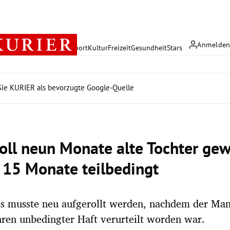
Anmelde
rreich
Politik
Wirtschaft
Sport
Kultur
Freizeit
Gesundheit
Stars
ie KURIER als bevorzugte Google-Quelle
soll neun Monate alte Tochter ge
 15 Monate teilbedingt
ss musste neu aufgerollt werden, nachdem der Ma
hren unbedingter Haft verurteilt worden war.