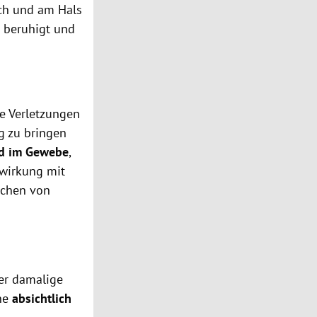
ich und am Hals
r beruhigt und
ie Verletzungen
g zu bringen
nd im Gewebe
,
nwirkung mit
echen von
Der damalige
ine
absichtlich