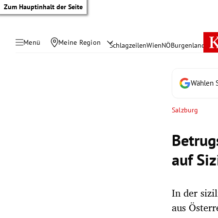
Zum Hauptinhalt der Seite
Menü
Meine Region
Schlagzeilen
Wien
NÖ
Burgenland
Öste
Wählen S
Salzburg
Betrug
auf Siz
In der siz
tik Untermenü
aus Österr
rreich Untermenü