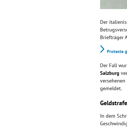
Der italien
Betrugsvers
Briefträger 
Proteste 
Der Fall wu
Salzburg
ve
versehenen 
gemeldet.
Geldstraf
In dem Schri
Geschwindig