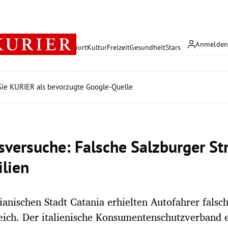
Anmelde
rreich
Politik
Wirtschaft
Sport
Kultur
Freizeit
Gesundheit
Stars
ie KURIER als bevorzugte Google-Quelle
sversuche: Falsche Salzburger Str
ilien
ilianischen Stadt Catania erhielten Autofahrer falsc
eich. Der italienische Konsumentenschutzverband e