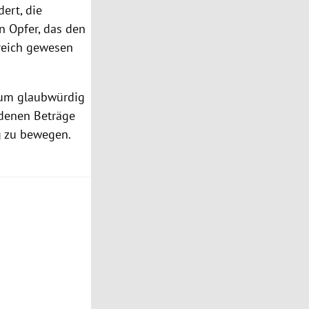
ert, die
n Opfer, das den
rreich gewesen
, um glaubwürdig
idenen Beträge
 zu bewegen.