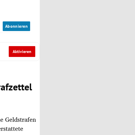
n
Abonnieren
Aktivieren
afzettel
he Geldstrafen
rstattete