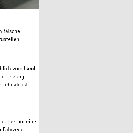
n falsche
zustellen.
geblich vom
Land
Übersetzung
rkehrsdelikt
 geht es um eine
m Fahrzeug