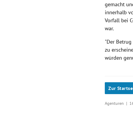
gemacht und
innerhalb v
Vorfall bei 
war.
"Der Betrug
zu erschein
würden gen
Zur Startse
Agenturen |
1