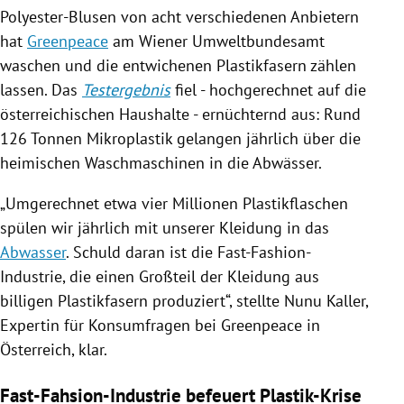
Polyester-Blusen von acht verschiedenen Anbietern
hat
Greenpeace
am Wiener
Umweltbundesamt
waschen und die entwichenen
Plastikfasern
zählen
lassen. Das
Testergebnis
fiel - hochgerechnet auf die
österreichischen Haushalte - ernüchternd aus: Rund
126 Tonnen
Mikroplastik
gelangen jährlich über die
heimischen Waschmaschinen in die
Abwässer
.
„Umgerechnet etwa vier Millionen Plastikflaschen
spülen wir jährlich mit unserer
Kleidung
in das
Abwasser
. Schuld daran ist die Fast-Fashion-
Industrie, die einen Großteil der
Kleidung
aus
billigen
Plastikfasern
produziert“, stellte Nunu Kaller,
Expertin für Konsumfragen bei
Greenpeace
in
Österreich
, klar.
Fast-Fahsion-Industrie befeuert Plastik-Krise