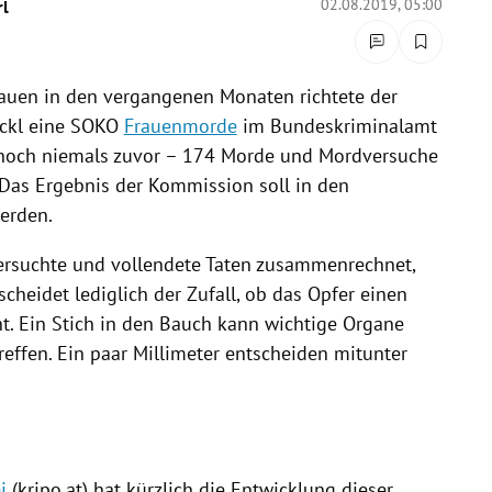
02.08.2019, 05:00
l
uen in den vergangenen Monaten richtete der
ckl
eine SOKO
Frauenmorde
im
Bundeskriminalamt
e noch niemals zuvor – 174
Morde
und Mordversuche
Das Ergebnis der Kommission soll in den
erden.
ersuchte und vollendete Taten zusammenrechnet,
cheidet lediglich der Zufall, ob das Opfer einen
cht. Ein Stich in den Bauch kann wichtige Organe
reffen. Ein paar Millimeter entscheiden mitunter
i
(kripo.at) hat kürzlich die Entwicklung dieser