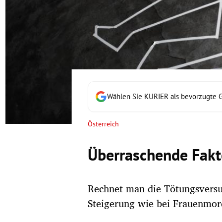
rt Untermenü
schaft Untermenü
s Untermenü
zeit Untermenü
Wählen Sie KURIER als bevorzugte 
undheit Untermenü
Österreich
tur Untermenü
Überraschende Fakt
nung Untermenü
Rechnet man die Tötungsversuc
lität Untermenü
Steigerung wie bei Frauenmor