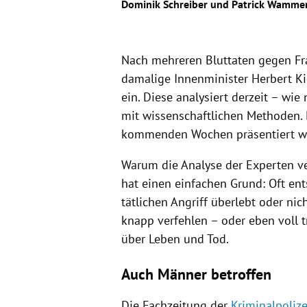
Dominik Schreiber
und
Patrick Wammer
Nach mehreren
Bluttaten
gegen Fra
damalige Innenminister
Herbert Ki
ein. Diese analysiert derzeit – wi
mit wissenschaftlichen Methoden. 
kommenden Wochen präsentiert w
Warum die Analyse der Experten v
hat einen einfachen Grund: Oft ents
tätlichen Angriff überlebt oder ni
knapp verfehlen – oder eben voll t
über Leben und Tod.
Auch Männer betroffen
Die Fachzeitung der
Kriminalpolize