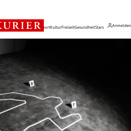
Anmelde
rreich
Politik
Wirtschaft
Sport
Kultur
Freizeit
Gesundheit
Stars