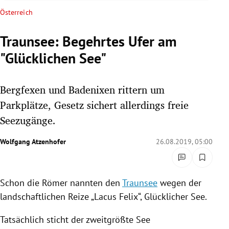
rreich Untermenü
Österreich
rt Untermenü
Traunsee: Begehrtes Ufer am
"Glücklichen See"
schaft Untermenü
s Untermenü
Bergfexen und Badenixen rittern um
Parkplätze, Gesetz sichert allerdings freie
zeit Untermenü
Seezugänge.
undheit Untermenü
Wolfgang Atzenhofer
26.08.2019, 05:00
tur Untermenü
Schon die Römer nannten den
Traunsee
wegen der
nung Untermenü
landschaftlichen Reize „Lacus Felix“, Glücklicher See.
lität Untermenü
Tatsächlich sticht der zweitgrößte See