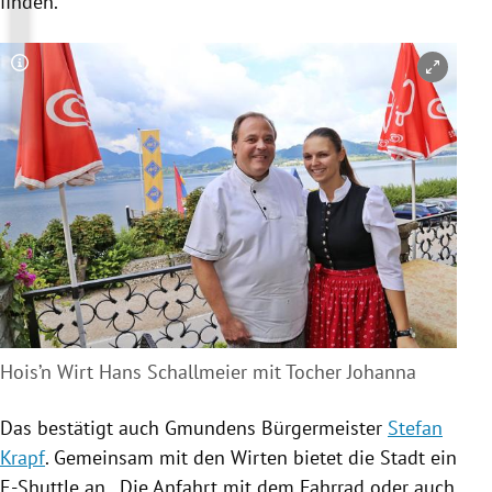
finden.
Copyright-Hinweis öffnen/schließen
Hois’n Wirt Hans Schallmeier mit Tocher Johanna
Das bestätigt auch
Gmundens
Bürgermeister
Stefan
Krapf
. Gemeinsam mit den Wirten bietet die Stadt ein
E-Shuttle an. „Die Anfahrt mit dem
Fahrrad
oder auch