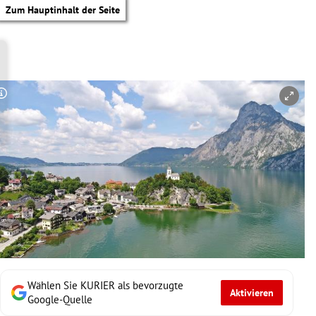
Zum Hauptinhalt der Seite
Copyright-Hinweis öffnen/schließen
Wählen Sie KURIER als bevorzugte
Aktivieren
tik Untermenü
Google-Quelle