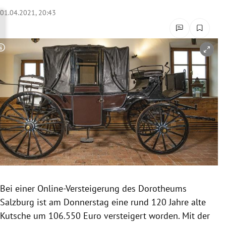
rreich Untermenü
01.04.2021, 20:43
rt Untermenü
Copyright-Hinweis öffnen/schließen
schaft Untermenü
s Untermenü
zeit Untermenü
undheit Untermenü
tur Untermenü
nung Untermenü
Bei einer Online-Versteigerung des Dorotheums
Salzburg ist am Donnerstag eine rund 120 Jahre alte
lität Untermenü
Kutsche um 106.550 Euro versteigert worden. Mit der