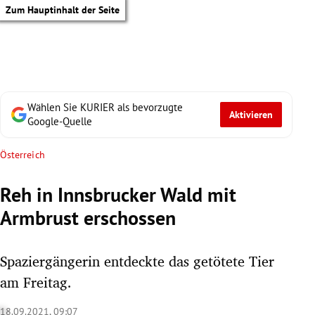
Zum Hauptinhalt der Seite
Wählen Sie KURIER als bevorzugte
Aktivieren
Google-Quelle
Österreich
Reh in Innsbrucker Wald mit
Armbrust erschossen
Spaziergängerin entdeckte das getötete Tier
am Freitag.
tik Untermenü
18.09.2021, 09:07