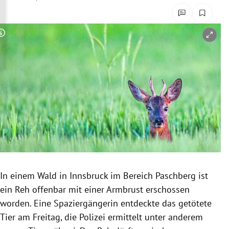
rreich Untermenü
rt Untermenü
Copyright-Hinweis öffnen/schließen
schaft Untermenü
s Untermenü
zeit Untermenü
undheit Untermenü
tur Untermenü
In einem Wald in Innsbruck im Bereich Paschberg ist
nung Untermenü
ein Reh offenbar mit einer Armbrust erschossen
worden. Eine Spaziergängerin entdeckte das getötete
lität Untermenü
Tier am Freitag, die Polizei ermittelt unter anderem