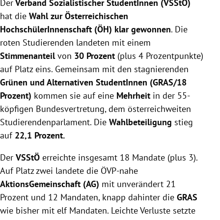
Der
Verband Sozialistischer StudentInnen (VSStÖ)
und 18 Mandaten, GRAS bleibt stabil bei 18%.
Wahlbeteiligung steigt leicht auf 22,1%, 369.000
hat die
Wahl zur Österreichischen
Studierende waren wahlberechtigt.
HochschülerInnenschaft (ÖH) klar gewonnen
. Die
KSV-KJÖ gewinnt knapp vor KSV-LiLi, beide mit 5%
roten Studierenden landeten mit einem
Stimmanteil und je zwei Mandaten.
Stimmenanteil
von
30 Prozent
(plus 4 Prozentpunkte)
auf Platz eins. Gemeinsam mit den stagnierenden
Grünen und Alternativen StudentInnen (GRAS/18
Prozent)
kommen sie auf eine
Mehrheit
in der 55-
köpfigen Bundesvertretung, dem österreichweiten
Studierendenparlament. Die
Wahlbeteiligung
stieg
auf
22,1 Prozent.
Der
VSStÖ
erreichte insgesamt 18 Mandate (plus 3).
Auf Platz zwei landete die ÖVP-nahe
AktionsGemeinschaft (AG)
mit unverändert 21
Prozent und 12 Mandaten, knapp dahinter die
GRAS
wie bisher mit elf Mandaten. Leichte Verluste setzte