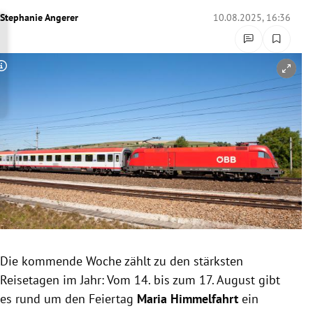
rreich Untermenü
Stephanie Angerer
10.08.2025, 16:36
rt Untermenü
Copyright-Hinweis öffnen/schließen
schaft Untermenü
s Untermenü
zeit Untermenü
undheit Untermenü
tur Untermenü
nung Untermenü
Die kommende Woche zählt zu den stärksten
Reisetagen im Jahr: Vom 14. bis zum 17. August gibt
lität Untermenü
es rund um den Feiertag
Maria Himmelfahrt
ein