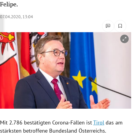
Felipe.
rreich Untermenü
07.04.2020, 13:04
rt Untermenü
schaft Untermenü
Copyright-Hinweis öffnen/schließen
s Untermenü
zeit Untermenü
undheit Untermenü
tur Untermenü
nung Untermenü
Mit 2.786 bestätigten Corona-Fällen ist
Tirol
das am
lität Untermenü
stärksten betroffene Bundesland
Österreichs
.