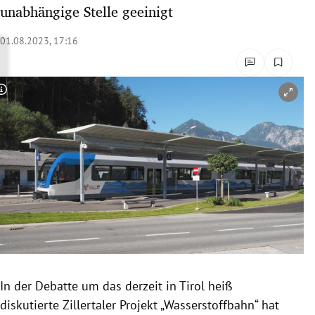
unabhängige Stelle geeinigt
rreich Untermenü
01.08.2023, 17:16
rt Untermenü
schaft Untermenü
Copyright-Hinweis öffnen/schließen
s Untermenü
zeit Untermenü
undheit Untermenü
tur Untermenü
nung Untermenü
lität Untermenü
In der Debatte um das derzeit in Tirol heiß
diskutierte Zillertaler Projekt „Wasserstoffbahn“ hat