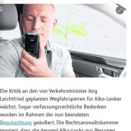
rreich Untermenü
Copyright-Hinweis öffnen/schließen
rt Untermenü
schaft Untermenü
s Untermenü
zeit Untermenü
undheit Untermenü
tur Untermenü
Die Kritik an den von Verkehrsminister
Jörg
Leichtfried
geplanten
Wegfahrsperren
für Alko-Lenker
nung Untermenü
wächst. Sogar verfassungsrechtliche Bedenken
wurden im Rahmen der nun beendeten
lität Untermenü
Begutachtung
geäußert. Die Rechtsanswaltskammer
moniert, dass die (teuren) Alko-Locks nur Personen