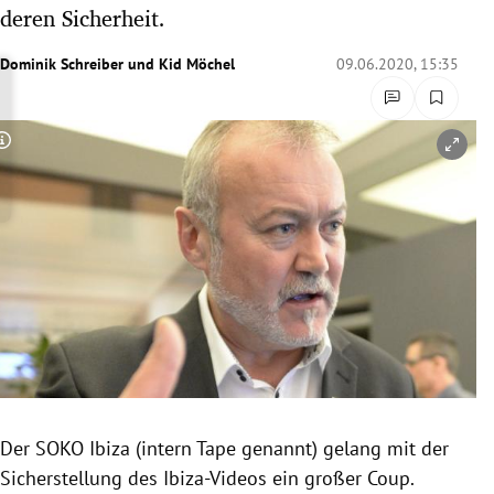
deren Sicherheit.
rreich Untermenü
Dominik Schreiber
und
Kid Möchel
09.06.2020, 15:35
rt Untermenü
schaft Untermenü
Copyright-Hinweis öffnen/schließen
s Untermenü
zeit Untermenü
undheit Untermenü
tur Untermenü
nung Untermenü
lität Untermenü
Der SOKO Ibiza (intern Tape genannt) gelang mit der
Sicherstellung des Ibiza-Videos ein großer Coup.