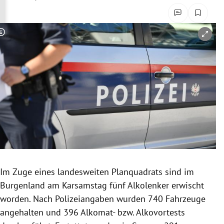
rreich Untermenü
rt Untermenü
Copyright-Hinweis öffnen/schließen
schaft Untermenü
s Untermenü
zeit Untermenü
undheit Untermenü
tur Untermenü
Im Zuge eines landesweiten Planquadrats sind im
nung Untermenü
Burgenland am Karsamstag fünf Alkolenker erwischt
worden. Nach Polizeiangaben wurden 740 Fahrzeuge
lität Untermenü
angehalten und 396 Alkomat- bzw. Alkovortests