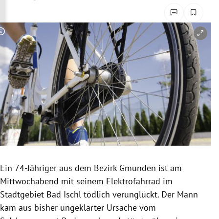
rreich Untermenü
rt Untermenü
Copyright-Hinweis öffnen/schließen
schaft Untermenü
s Untermenü
zeit Untermenü
undheit Untermenü
tur Untermenü
Ein 74-Jähriger aus dem Bezirk Gmunden ist am
nung Untermenü
Mittwochabend mit seinem Elektrofahrrad im
Stadtgebiet Bad Ischl tödlich verunglückt. Der Mann
lität Untermenü
kam aus bisher ungeklärter Ursache vom