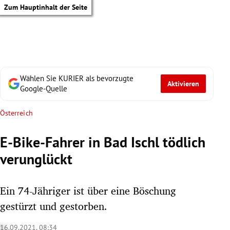
Zum Hauptinhalt der Seite
Wählen Sie KURIER als bevorzugte
Aktivieren
Google-Quelle
Österreich
E-Bike-Fahrer in Bad Ischl tödlich
verunglückt
Ein 74-Jähriger ist über eine Böschung
gestürzt und gestorben.
tik Untermenü
16.09.2021, 08:34