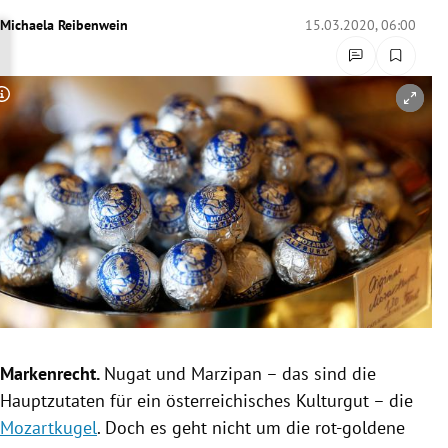
rreich Untermenü
Michaela Reibenwein
15.03.2020, 06:00
rt Untermenü
Copyright-Hinweis öffnen/schließen
schaft Untermenü
s Untermenü
zeit Untermenü
undheit Untermenü
tur Untermenü
nung Untermenü
Markenrecht
.
Nugat
und
Marzipan
– das sind die
Hauptzutaten
für ein österreichisches Kulturgut – die
lität Untermenü
Mozartkugel
. Doch es geht nicht um die rot-goldene