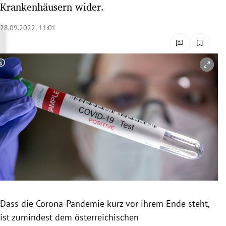
Krankenhäusern wider.
rreich Untermenü
28.09.2022, 11:01
rt Untermenü
schaft Untermenü
Copyright-Hinweis öffnen/schließen
s Untermenü
zeit Untermenü
undheit Untermenü
tur Untermenü
nung Untermenü
Dass die Corona-Pandemie kurz vor ihrem Ende steht,
lität Untermenü
ist zumindest dem österreichischen