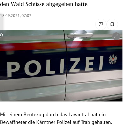
den Wald Schüsse abgegeben hatte
rreich Untermenü
18.09.2021, 07:02
rt Untermenü
schaft Untermenü
Copyright-Hinweis öffnen/schließen
s Untermenü
zeit Untermenü
undheit Untermenü
tur Untermenü
nung Untermenü
Mit einem Beutezug durch das Lavanttal hat ein
lität Untermenü
Bewaffneter die Kärntner Polizei auf Trab gehalten.