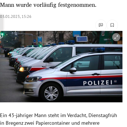
Mann wurde vorläufig festgenommen.
rreich Untermenü
03.01.2023, 15:26
rt Untermenü
schaft Untermenü
Copyright-Hinweis öffnen/schließen
s Untermenü
zeit Untermenü
undheit Untermenü
tur Untermenü
nung Untermenü
lität Untermenü
Ein 43-jähriger Mann steht im Verdacht, Dienstagfrüh
in Bregenz zwei Papiercontainer und mehrere