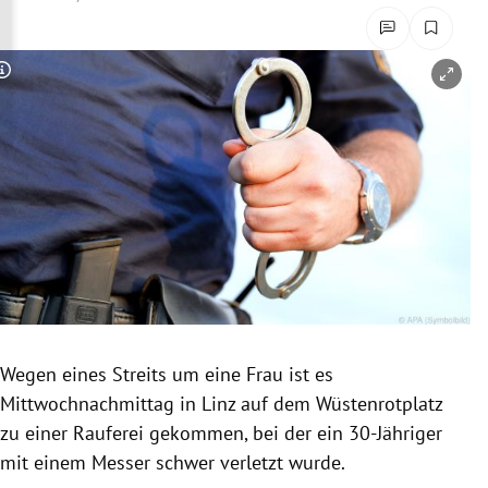
rreich Untermenü
rt Untermenü
Copyright-Hinweis öffnen/schließen
schaft Untermenü
s Untermenü
zeit Untermenü
undheit Untermenü
tur Untermenü
Wegen eines Streits um eine Frau ist es
nung Untermenü
Mittwochnachmittag in Linz auf dem Wüstenrotplatz
zu einer Rauferei gekommen, bei der ein 30-Jähriger
lität Untermenü
mit einem Messer schwer verletzt wurde.