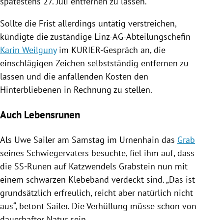
spätestens 27. Juli entfernen zu lassen.
Sollte die Frist allerdings untätig verstreichen,
kündigte die zuständige Linz-AG-Abteilungschefin
Karin Weilguny
im KURIER-Gespräch an, die
einschlägigen Zeichen selbstständig entfernen zu
lassen und die anfallenden Kosten den
Hinterbliebenen in Rechnung zu stellen.
Auch Lebensrunen
Als
Uwe Sailer
am Samstag im
Urnenhain
das
Grab
seines Schwiegervaters besuchte, fiel ihm auf, dass
die SS-Runen auf Katzwendels Grabstein nun mit
einem schwarzen Klebeband verdeckt sind. „Das ist
grundsätzlich erfreulich, reicht aber natürlich nicht
aus“, betont
Sailer
. Die
Verhüllung
müsse schon von
dauerhafter Natur sein.