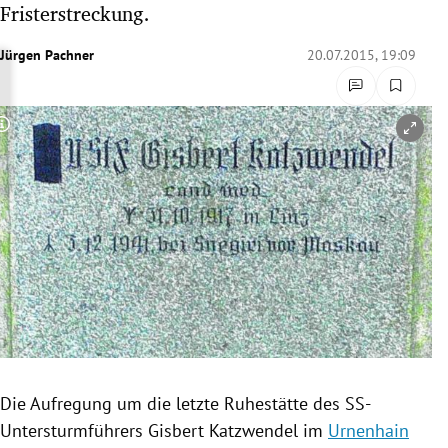
Fristerstreckung.
rreich Untermenü
Jürgen Pachner
20.07.2015, 19:09
rt Untermenü
schaft Untermenü
Copyright-Hinweis öffnen/schließen
s Untermenü
zeit Untermenü
undheit Untermenü
tur Untermenü
nung Untermenü
Die Aufregung um die letzte
Ruhestätte
des SS-
lität Untermenü
Untersturmführers Gisbert
Katzwendel
im
Urnenhain