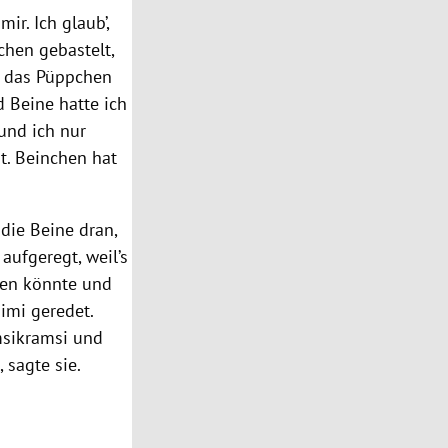
r. Ich glaub’,
chen gebastelt,
ir das Püppchen
 Beine hatte ich
und ich nur
t. Beinchen hat
die Beine dran,
aufgeregt, weil’s
rgen könnte und
imi geredet.
imsikramsi und
 sagte sie.