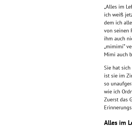
„Alles im Le
ich weiß jet
dem ich all
von seinen 
ihm auch nic
„mimimi“ ve
Mimi auch 
Sie hat sich
ist sie im Z
so unaufgerä
wie ich Ord
Zuerst das G
Erinnerungss
Alles im 