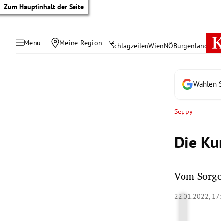
Zum Hauptinhalt der Seite
Menü
Meine Region
Schlagzeilen
Wien
NÖ
Burgenland
Öste
Wählen S
Seppy
Die Ku
Vom Sorge
tik Untermenü
22.01.2022, 17
rreich Untermenü