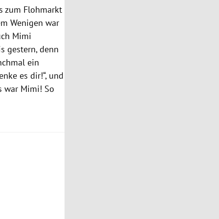
es zum Flohmarkt
 dem Wenigen war
auch Mimi
is gestern, denn
nchmal ein
nke es dir!“, und
s war Mimi! So