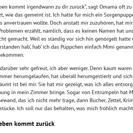
ben kommt irgendwann zu dir zurück“, sagt Omama oft zu mi
zt, wie das gemeint ist. Ich hatte für mich ein Sorgenpüpp
es anvertrauen wollte. Doch anstatt mir zuzuhören, hat m
Problemen erzählt, nämlich, dass es keinen Namen hat und
ht gemacht. Weil es ständig vor sich hin genörgelt hatte 
rstanden hab’, hab’ ich das Püppchen einfach Mimi genann
bekommen.
 darüber sehr gefreut, ich aber weniger. Denn kaum waren 
immer herumgelaufen, hat überall herumgestierlt und sich 
umt ist bei mir. Sie hat mir gezeigt, was ich alles entso
nung in mein Zimmer bringe. Sogar von Entrümpeln hat M
ewand, das ich nicht mehr trage, dann Bücher, Zettel, Kr
tücke. Ich soll nur das behalten, was mich fröhlich macht,
Leben kommt zurück