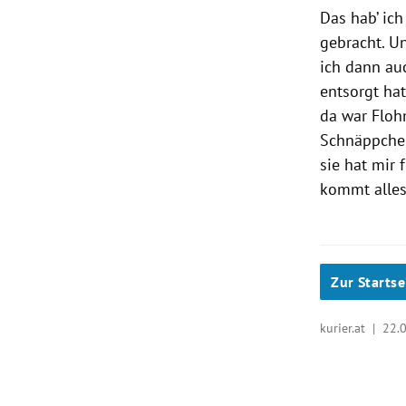
Das hab’ ic
gebracht. Un
ich dann auc
entsorgt hat
da war Floh
Schnäppchen 
sie hat mir
kommt alles
Zur Startse
kurier.at |
22.