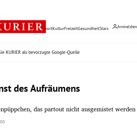
Anmelde
rreich
Politik
Wirtschaft
Sport
Kultur
Freizeit
Gesundheit
Stars
ie KURIER als bevorzugte Google-Quelle
nst des Aufräumens
npüppchen, das partout nicht ausgemistet werden
:00