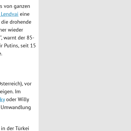
ls von ganzen
 Lendvai
eine
 die drohende
mer wieder
", warnt der 85-
r Putins
, seit 15
e.
sterreich
), vor
eigen. Im
sky
oder
Willy
er Umwandlung
, in der
Türkei