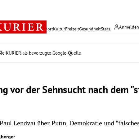
Anmelde
rreich
Politik
Wirtschaft
Sport
Kultur
Freizeit
Gesundheit
Stars
ie KURIER als bevorzugte Google-Quelle
g vor der Sehnsucht nach dem "s
 Paul Lendvai über Putin, Demokratie und "falsche
lberger