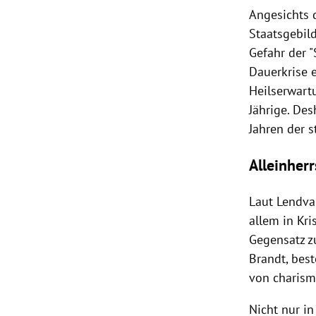
Angesichts 
Staatsgebil
Gefahr der "
Dauerkrise 
Heilserwartu
Jährige. De
Jahren der 
Alleinher
Laut
Lendva
allem in Kr
Gegensatz z
Brandt
, bes
von charisma
Nicht nur i