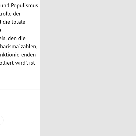
s und Populismus
rolle der
 die totale
e
is, den die
harisma‘ zahlen,
unktionierenden
iert wird", ist