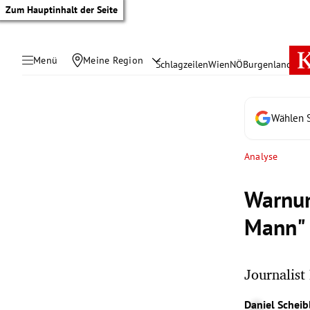
Zum Hauptinhalt der Seite
Menü
Meine Region
Schlagzeilen
Wien
NÖ
Burgenland
Öste
Wählen S
Analyse
Warnun
Mann"
Journalist
tik Untermenü
Daniel Scheib
rreich Untermenü