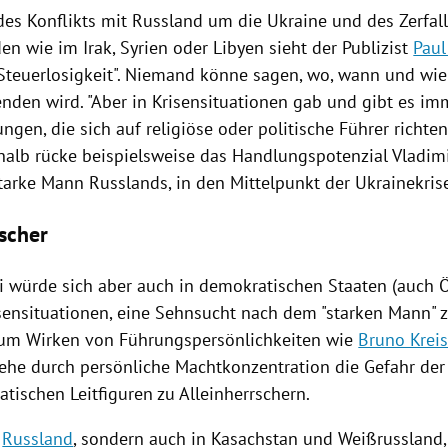
des Konflikts mit
Russland
um die
Ukraine
und des Zerfal
den
wie im
Irak
,
Syrien
oder
Libyen
sieht der Publizist
Paul
Steuerlosigkeit
". Niemand könne sagen, wo, wann und wie
enden wird. "Aber in Krisensituationen gab und gibt es im
ngen, die sich auf religiöse oder politische Führer richten
shalb rücke beispielsweise das Handlungspotenzial
Vladimi
starke Mann
Russlands
, in den Mittelpunkt der Ukrainekris
rscher
i
würde sich aber auch in demokratischen Staaten (auch
Ö
isensituationen, eine Sehnsucht nach dem "starken Mann" z
um Wirken von Führungspersönlichkeiten wie
Bruno Krei
tehe durch persönliche Machtkonzentration die Gefahr d
tischen Leitfiguren zu Alleinherrschern.
n
Russland
, sondern auch in
Kasachstan
und
Weißrussland