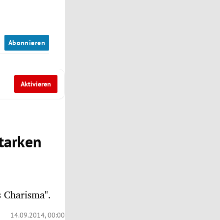
n
Abonnieren
Aktivieren
tarken
s Charisma".
14.09.2014, 00:00