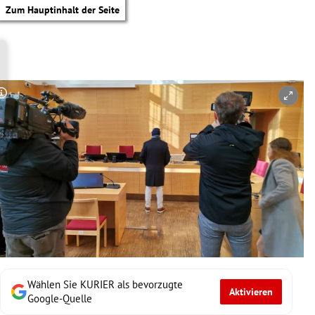
Zum Hauptinhalt der Seite
Copyright-Hinweis öffnen/schließen
Wählen Sie KURIER als bevorzugte
Aktivieren
tik Untermenü
Google-Quelle