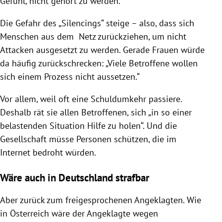
Gefühl, nicht gehört zu werden.“
www.suizid-praevention.gv.at
Die Gefahr des „Silencings“ steige – also, dass sich
Menschen aus dem Netz zurückziehen, um nicht
Attacken ausgesetzt zu werden. Gerade Frauen würde
da häufig zurückschrecken: „Viele Betroffene wollen
www.frauenhelpline.at
sich einem Prozess nicht aussetzen.“
www.aoef.at
Vor allem, weil oft eine Schuldumkehr passiere.
Deshalb rät sie allen Betroffenen, sich „in so einer
belastenden Situation Hilfe zu holen“. Und die
www.interventionsstelle-wien.at
Gesellschaft müsse Personen schützen, die im
Internet bedroht würden.
Wäre auch in Deutschland strafbar
Aber zurück zum freigesprochenen Angeklagten. Wie
in Österreich wäre der Angeklagte wegen