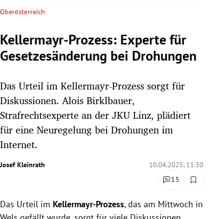
rreich Untermenü
Oberösterreich
rt Untermenü
Kellermayr-Prozess: Experte für
Gesetzesänderung bei Drohungen
schaft Untermenü
s Untermenü
Das Urteil im Kellermayr-Prozess sorgt für
Diskussionen. Alois Birklbauer,
zeit Untermenü
Strafrechtsexperte an der JKU Linz, plädiert
für eine Neuregelung bei Drohungen im
undheit Untermenü
Internet.
tur Untermenü
Josef Kleinrath
10.04.2025, 11:30
nung Untermenü
15
lität Untermenü
Das Urteil im
Kellermayr-Prozess
, das am Mittwoch in
Wels gefällt wurde, sorgt für viele Diskussionen.