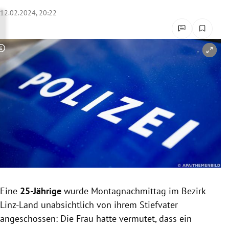
rreich Untermenü
12.02.2024, 20:22
rt Untermenü
Copyright-Hinweis öffnen/schließen
schaft Untermenü
s Untermenü
zeit Untermenü
undheit Untermenü
tur Untermenü
nung Untermenü
Eine
25-Jährige
wurde Montagnachmittag im Bezirk
Linz-Land unabsichtlich von ihrem Stiefvater
lität Untermenü
angeschossen: Die Frau hatte vermutet, dass ein