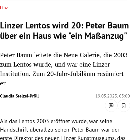
rreich Untermenü
Linz
rt Untermenü
Linzer Lentos wird 20: Peter Baum
über ein Haus wie "ein Maßanzug"
schaft Untermenü
s Untermenü
Peter Baum leitete die Neue Galerie, die 2003
zum Lentos wurde, und war eine Linzer
zeit Untermenü
Institution. Zum 20-Jahr-Jubiläum resümiert
er
undheit Untermenü
Claudia Stelzel-Pröll
19.05.2023, 05:00
tur Untermenü
nung Untermenü
Als das Lentos 2003 eröffnet wurde, war seine
lität Untermenü
Handschrift überall zu sehen. Peter Baum war der
erste Direktor des neuen Linzer Kunstmuseums, das