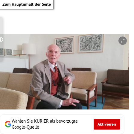
Zum Hauptinhalt der Seite
Copyright-Hinweis öffnen/schließen
Wählen Sie KURIER als bevorzugte
Aktivieren
tik Untermenü
Google-Quelle