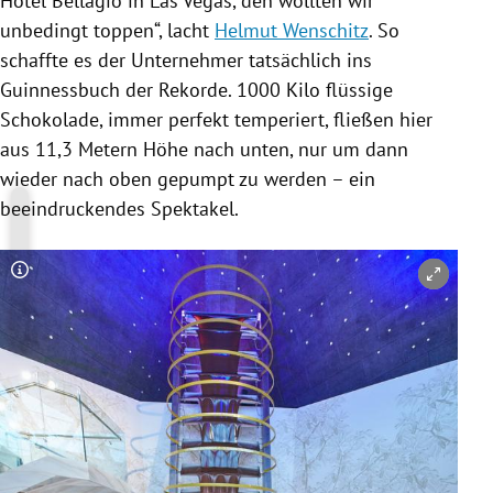
Hotel Bellagio
in
Las Vegas
, den wollten wir
unbedingt toppen“, lacht
Helmut Wenschitz
. So
schaffte es der Unternehmer tatsächlich ins
Guinnessbuch der Rekorde
. 1000 Kilo flüssige
Schokolade, immer perfekt temperiert, fließen hier
aus 11,3 Metern Höhe nach unten, nur um dann
wieder nach oben gepumpt zu werden – ein
beeindruckendes Spektakel.
Copyright-Hinweis öffnen/schließen