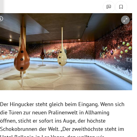
rreich Untermenü
rt Untermenü
Copyright-Hinweis öffnen/schließen
schaft Untermenü
s Untermenü
zeit Untermenü
undheit Untermenü
tur Untermenü
Der
Hingucker
steht gleich beim Eingang. Wenn sich
nung Untermenü
die Türen zur neuen Pralinenwelt in
Allhaming
öffnen, sticht er sofort ins Auge, der höchste
lität Untermenü
Schokobrunnen
der Welt. „Der zweithöchste steht im