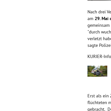
Nach drei V
am
29. Mai 
gemeinsam e
"durch wuch
verletzt ha
sagte Poliz
KURIER-Info
Erst als ein
flüchteten 
gebracht. D