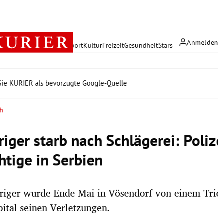
Anmelde
rreich
Politik
Wirtschaft
Sport
Kultur
Freizeit
Gesundheit
Stars
ie KURIER als bevorzugte Google-Quelle
ch
iger starb nach Schlägerei: Poliz
htige in Serbien
riger wurde Ende Mai in Vösendorf von einem Trio
pital seinen Verletzungen.