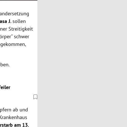
nandersetzung
asa J.
sollen
er Streitigkeit
örper" schwer
er gekommen,
aben.
eiler
Opfern ab und
 Krankenhaus
rstarb am 13.