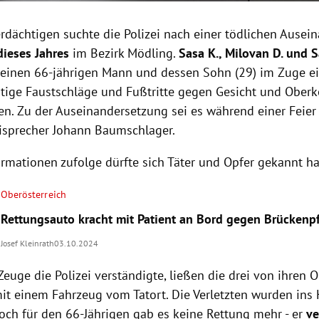
erdächtigen suchte die Polizei nach einer tödlichen Ausei
dieses Jahres
im Bezirk Mödling.
Sasa K., Milovan D. und S
inen 66-jährigen Mann und dessen Sohn (29) im Zuge ein
tige Faustschläge und Fußtritte gegen Gesicht und Oberk
ben. Zu der Auseinandersetzung sei es während einer Fei
eisprecher Johann Baumschlager.
rmationen zufolge dürfte sich Täter und Opfer gekannt h
Oberösterreich
Rettungsauto kracht mit Patient an Bord gegen Brückenpf
Josef Kleinrath
03.10.2024
 Zeuge die Polizei verständigte, ließen die drei von ihren 
mit einem Fahrzeug vom Tatort. Die Verletzten wurden ins
och für den 66-Jährigen gab es keine Rettung mehr - er
ve