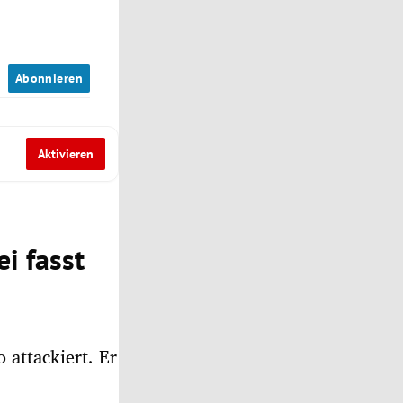
n
Abonnieren
Aktivieren
ei fasst
 attackiert. Er