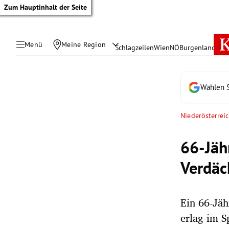
Zum Hauptinhalt der Seite
Menü
Meine Region
Schlagzeilen
Wien
NÖ
Burgenland
Öste
Wählen S
Niederösterrei
66-Jähr
Verdäc
Ein 66-Jäh
tik Untermenü
erlag im S
rreich Untermenü