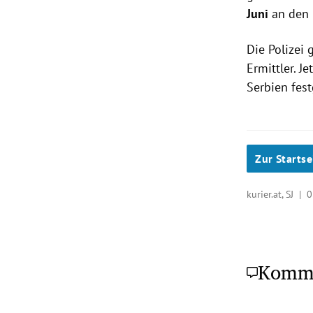
Juni
an den 
Die Polizei 
Ermittler. J
Serbien fes
Zur Startse
kurier.at, SJ |
0
Komm