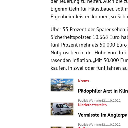
der Teuerung zu helfen. Auch die 
Eigenmitteln für Häuslbauer, soll 
Eigenheim leisten können, so Schle
Über 55 Prozent der Sparer sehen 
Sicherheitspolster. 10.668 Euro ha
fünf Prozent mehr als 50.000 Euro
Notgroschen in der Höhe von drei b
rasenden Inflation. „Mit 50.000 
kaufen, in zwei oder fünf Jahren au
Krems
Pädophiler Arzt in Kli
Patrick Wammerl
21.10.2022
Niederösterreich
Vermisste im Anglerpar
Patrick Wammerl
21.10.2022