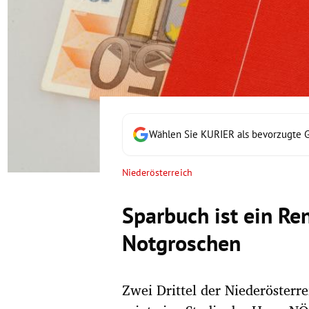
rt Untermenü
schaft Untermenü
s Untermenü
zeit Untermenü
Wählen Sie KURIER als bevorzugte 
undheit Untermenü
Niederösterreich
tur Untermenü
Sparbuch ist ein Ren
nung Untermenü
Notgroschen
lität Untermenü
Zwei Drittel der Niederösterr