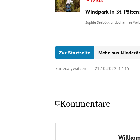
St. Pölten
Windpark in St. Pölten
Sophie Seeböck
und
Johannes Wei
Zur Startseite
Mehr aus Niederös
kurier.at, watzenh |
21.10.2022, 17:15
Kommentare