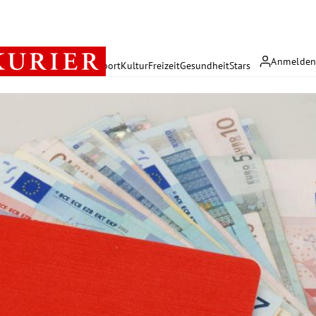
Anmelde
rreich
Politik
Wirtschaft
Sport
Kultur
Freizeit
Gesundheit
Stars