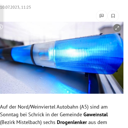
rreich Untermenü
10.07.2023, 11:25
rt Untermenü
Copyright-Hinweis öffnen/schließen
schaft Untermenü
s Untermenü
zeit Untermenü
undheit Untermenü
tur Untermenü
nung Untermenü
Auf der Nord/Weinviertel Autobahn (A5) sind am
Sonntag bei Schrick in der Gemeinde
Gaweinstal
lität Untermenü
(Bezirk Mistelbach) sechs
Drogenlenker
aus dem