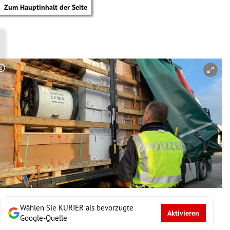
Zum Hauptinhalt der Seite
Copyright-Hinweis öffnen/schließen
Wählen Sie KURIER als bevorzugte
Aktivieren
tik Untermenü
Google-Quelle