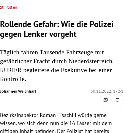
rreich Untermenü
St. Pölten
rt Untermenü
Rollende Gefahr: Wie die Polizei
gegen Lenker vorgeht
schaft Untermenü
s Untermenü
Täglich fahren Tausende Fahrzeuge mit
gefährlicher Fracht durch Niederösterreich.
zeit Untermenü
KURIER begleitete die Exekutive bei einer
Kontrolle.
undheit Untermenü
Johannes Weichhart
30.11.2022, 17:51
tur Untermenü
nung Untermenü
Bezirksinspektor Roman Eisschill würde gerne
lität Untermenü
wissen, wo sich denn nun die 16 Fässer mit dem
giftigen Inhalt befinden. Der Polizist hat bereits