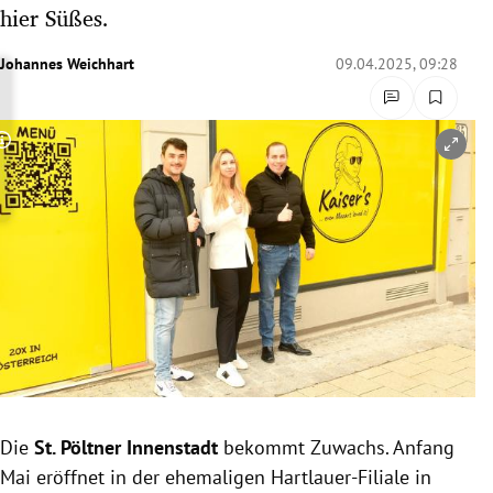
hier Süßes.
rreich Untermenü
Johannes Weichhart
09.04.2025, 09:28
rt Untermenü
schaft Untermenü
Copyright-Hinweis öffnen/schließen
s Untermenü
zeit Untermenü
undheit Untermenü
tur Untermenü
nung Untermenü
lität Untermenü
Die
St. Pöltner Innenstadt
bekommt Zuwachs. Anfang
Mai eröffnet in der ehemaligen Hartlauer-Filiale in