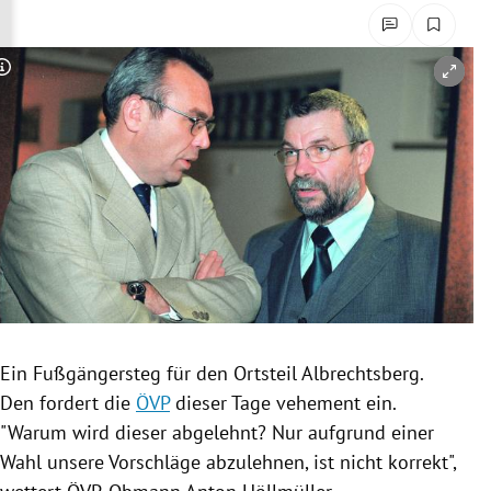
rreich Untermenü
rt Untermenü
Copyright-Hinweis öffnen/schließen
schaft Untermenü
s Untermenü
zeit Untermenü
undheit Untermenü
tur Untermenü
Ein
Fußgängersteg
für den Ortsteil
Albrechtsberg
.
nung Untermenü
Den fordert die
ÖVP
dieser Tage vehement ein.
"Warum wird dieser abgelehnt? Nur aufgrund einer
lität Untermenü
Wahl unsere Vorschläge abzulehnen, ist nicht korrekt",