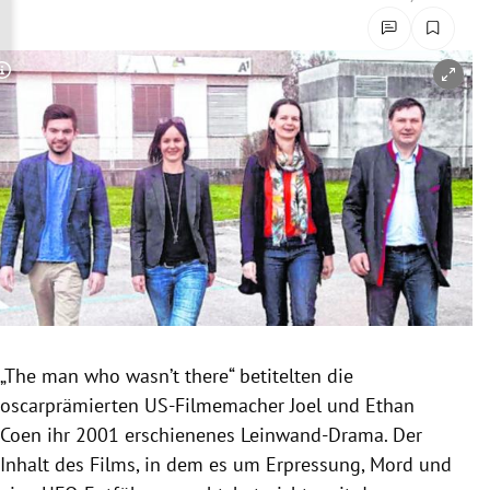
rreich Untermenü
rt Untermenü
Copyright-Hinweis öffnen/schließen
schaft Untermenü
s Untermenü
zeit Untermenü
undheit Untermenü
tur Untermenü
„The man who wasn’t there“ betitelten die
nung Untermenü
oscarprämierten US-Filmemacher Joel und
Ethan
Coen
ihr 2001 erschienenes Leinwand-Drama. Der
lität Untermenü
Inhalt des Films, in dem es um
Erpressung
, Mord und