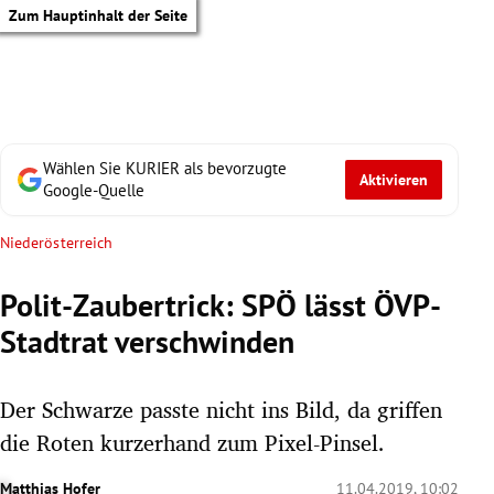
Zum Hauptinhalt der Seite
Wählen Sie KURIER als bevorzugte
Aktivieren
Google-Quelle
Niederösterreich
Polit-Zaubertrick: SPÖ lässt ÖVP-
Stadtrat verschwinden
Der Schwarze passte nicht ins Bild, da griffen
die Roten kurzerhand zum Pixel-Pinsel.
tik Untermenü
Matthias Hofer
11.04.2019, 10:02