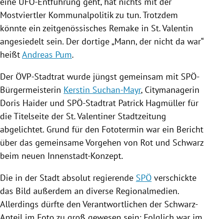
eine UFO-Entführung geht, hat nichts mit der
Mostviertler Kommunalpolitik zu tun. Trotzdem
könnte ein zeitgenössisches Remake in
St. Valentin
angesiedelt sein. Der dortige „Mann, der nicht da war“
heißt
Andreas Pum
.
Der ÖVP-Stadtrat wurde jüngst gemeinsam mit SPÖ-
Bürgermeisterin
Kerstin Suchan-Mayr
, Citymanagerin
Doris Haider
und SPÖ-Stadtrat
Patrick Hagmüller
für
die Titelseite der
St. Valentiner
Stadtzeitung
abgelichtet. Grund für den Fototermin war ein Bericht
über das gemeinsame Vorgehen von Rot und Schwarz
beim neuen Innenstadt-Konzept.
Die in der Stadt absolut regierende
SPÖ
verschickte
das Bild außerdem an diverse Regionalmedien.
Allerdings dürfte den Verantwortlichen der Schwarz-
Anteil im Foto zu groß gewesen sein: Folglich war im