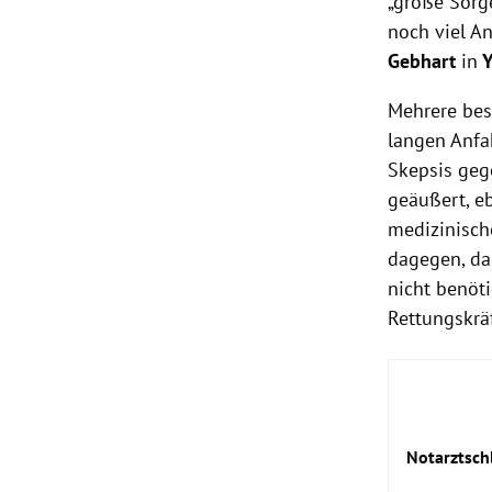
„große Sorg
noch viel 
Gebhart
in
Y
Mehrere bes
langen Anfa
Skepsis geg
geäußert, e
medizinisch
dagegen, da
nicht benöt
Rettungskräf
Notarztsch