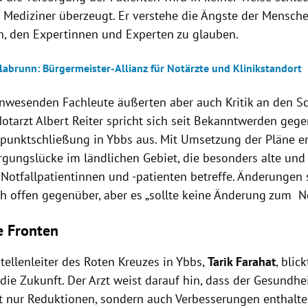
der Mediziner überzeugt. Er verstehe die Ängste der Mensche
n, den Expertinnen und Experten zu glauben.
llabrunn: Bürgermeister-Allianz für Notärzte und Klinikstandort
anwesenden Fachleute äußerten aber auch Kritik an den S
otarzt Albert Reiter spricht sich seit Bekanntwerden gege
zpunktschließung in Ybbs aus. Mit Umsetzung der Pläne e
rgungslücke im ländlichen Gebiet, die besonders alte und
Notfallpatientinnen und -patienten betreffe. Änderungen 
ch offen gegenüber, aber es „sollte keine Änderung zum Ne
e Fronten
tellenleiter des Roten Kreuzes in Ybbs,
Tarik Farahat
, blic
die Zukunft. Der Arzt weist darauf hin, dass der Gesundhe
t nur Reduktionen, sondern auch Verbesserungen enthalte