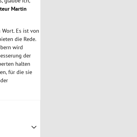
, glaube ich,
teur Martin
Wort. Es ist von
ieten die Rede.
ubern wird
besserung der
erten halten
n, für die sie
 der