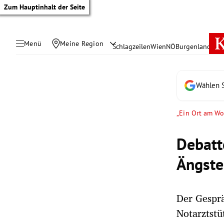
Zum Hauptinhalt der Seite
Menü
Meine Region
Schlagzeilen
Wien
NÖ
Burgenland
Öste
Wählen S
„Ein Ort am Wo
Debatt
Ängste
Der Gesprä
tik Untermenü
Notarztstü
rreich Untermenü