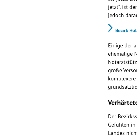
jetzt“, ist 
jedoch dara
Bezirk Ho
Einige der 
ehemalige N
Notarztstüt
große Verso
komplexere 
grundsätzli
Verhärtet
Der Bezirkss
Gefühlen in 
Landes nich