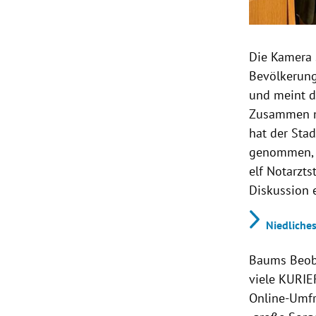
Die Kamera
Bevölkerung
und meint 
Zusammen mi
hat der Sta
genommen, u
elf Notarzt
Diskussion e
Niedliche
Baums Beoba
viele KURIE
Online-Umfr