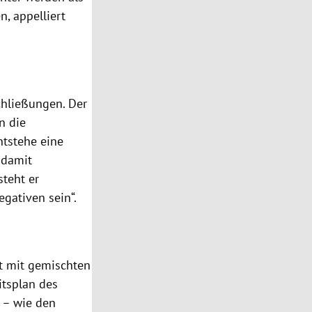
n, appelliert
chließungen. Der
n die
ntstehe eine
 damit
steht er
gativen sein“.
kt mit gemischten
itsplan des
 – wie den