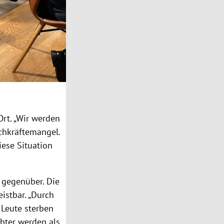
Ort. „Wir werden
achkräftemangel.
iese Situation
 gegenüber. Die
istbar. „Durch
 Leute sterben
chter werden als