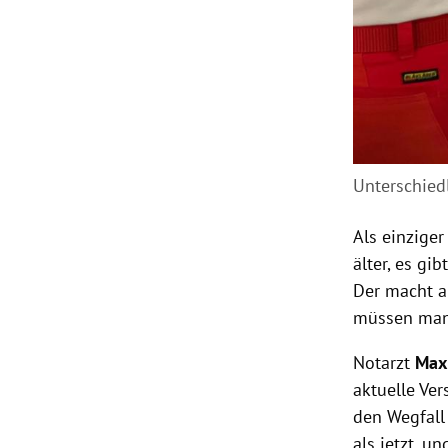
Unterschied
Als einzige
älter, es gi
Der macht a
müssen man 
Notarzt
Max
aktuelle Ver
den Wegfall
als jetzt, u