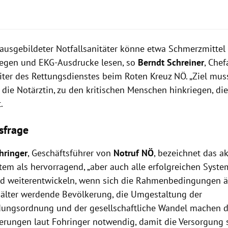
 ausgebildeter Notfallsanitäter könne etwa Schmerzmittel
legen und EKG-Ausdrucke lesen, so
Berndt Schreiner
, Chef
eiter des Rettungsdienstes beim Roten Kreuz NÖ. „Ziel muss
 die Notärztin, zu den kritischen Menschen hinkriegen, die
.
sfrage
hringer
, Geschäftsführer von
Notruf NÖ
, bezeichnet das ak
tem als hervorragend, „aber auch alle erfolgreichen Syst
d weiterentwickeln, wenn sich die Rahmenbedingungen än
lter werdende Bevölkerung, die Umgestaltung der
dungsordnung und der gesellschaftliche Wandel machen d
erungen laut Fohringer notwendig, damit die Versorgung s