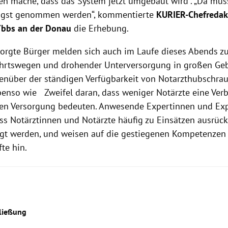
en mache, dass das System jetzt umgebaut wird“. „Da muss
Angst genommen werden“, kommentierte
KURIER-Chefredak
bbs an der Donau
die Erhebung.
orgte Bürger melden sich auch im Laufe dieses Abends zu 
hrtswegen und drohender Unterversorgung in großen Geb
enüber der ständigen Verfügbarkeit von Notarzthubschra
benso wie Zweifel daran, dass weniger Notärzte eine Ver
en Versorgung bedeuten. Anwesende Expertinnen und Exp
ss Notärztinnen und Notärzte häufig zu Einsätzen ausrücke
igt werden, und weisen auf die gestiegenen Kompetenzen
te hin.
ließung