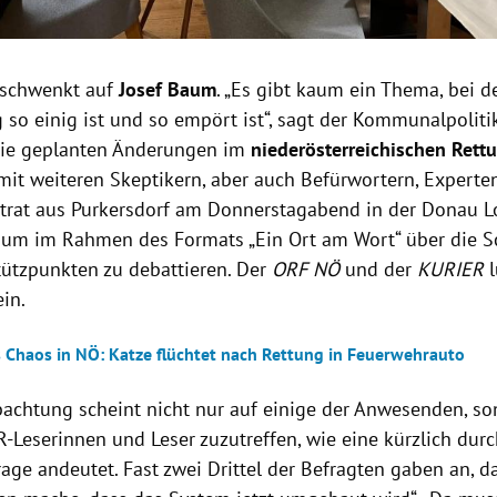
 schwenkt auf
Josef Baum
. „Es gibt kaum ein Thema, bei 
 so einig ist und so empört ist“, sagt der Kommunalpoliti
die geplanten Änderungen im
niederösterreichischen Ret
t weiteren Skeptikern, aber auch Befürwortern, Experten
dtrat aus Purkersdorf am Donnerstagabend in der Donau L
m im Rahmen des Formats „Ein Ort am Wort“ über die S
stützpunkten zu debattieren. Der
ORF NÖ
und der
KURIER
l
in.
s Chaos in NÖ: Katze flüchtet nach Rettung in Feuerwehrauto
chtung scheint nicht nur auf einige der Anwesenden, so
R-Leserinnen und Leser zuzutreffen, wie eine kürzlich dur
age andeutet. Fast zwei Drittel der Befragten gaben an, d