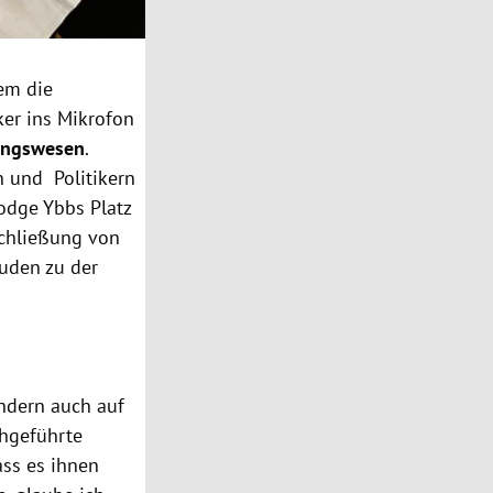
dem die
ker ins Mikrofon
tungswesen
.
 und Politikern
odge Ybbs Platz
chließung von
uden zu der
ndern auch auf
chgeführte
ass es ihnen