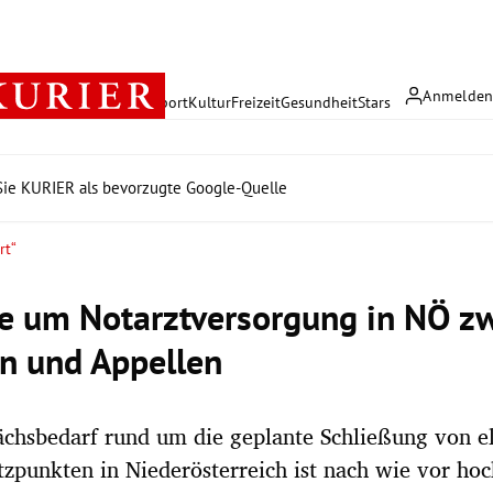
Anmelde
rreich
Politik
Wirtschaft
Sport
Kultur
Freizeit
Gesundheit
Stars
ie KURIER als bevorzugte Google-Quelle
rt“
e um Notarztversorgung in NÖ z
n und Appellen
chsbedarf rund um die geplante Schließung von el
tzpunkten in Niederösterreich ist nach wie vor ho