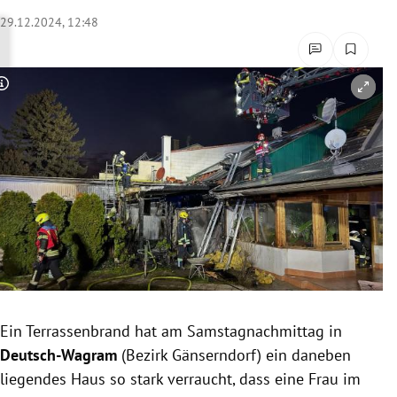
rreich Untermenü
29.12.2024, 12:48
rt Untermenü
Copyright-Hinweis öffnen/schließen
schaft Untermenü
s Untermenü
zeit Untermenü
undheit Untermenü
tur Untermenü
nung Untermenü
Ein Terrassenbrand hat am Samstagnachmittag in
Deutsch-Wagram
(Bezirk Gänserndorf) ein daneben
lität Untermenü
liegendes Haus so stark verraucht, dass eine Frau im