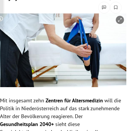
rreich Untermenü
rt Untermenü
Copyright-Hinweis öffnen/schließen
schaft Untermenü
s Untermenü
zeit Untermenü
undheit Untermenü
tur Untermenü
Mit insgesamt zehn
Zentren für Altersmedizin
will die
nung Untermenü
Politik in Niederösterreich auf das stark zunehmende
Alter der Bevölkerung reagieren. Der
lität Untermenü
Gesundheitsplan 2040+
sieht diese