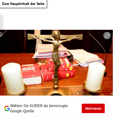
Zum Hauptinhalt der Seite
Copyright-Hinweis öffnen/schließen
Wählen Sie KURIER als bevorzugte
Aktivieren
tik Untermenü
Google-Quelle