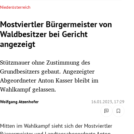
rreich Untermenü
Niederösterreich
rt Untermenü
Mostviertler Bürgermeister von
Waldbesitzer bei Gericht
schaft Untermenü
angezeigt
s Untermenü
Stützmauer ohne Zustimmung des
zeit Untermenü
Grundbesitzers gebaut. Angezeigter
undheit Untermenü
Abgeordneter Anton Kasser bleibt im
Wahlkampf gelassen.
tur Untermenü
Wolfgang Atzenhofer
16.01.2023, 17:29
nung Untermenü
lität Untermenü
Mitten im Wahlkampf sieht sich der Mostviertler
Bürgermeister und Landtagsabgeordnete Anton