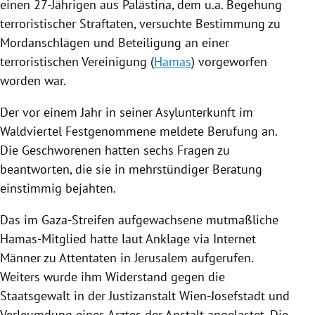
einen 27-Jährigen aus
Palästina
, dem u.a. Begehung
terroristischer
Straftaten
, versuchte Bestimmung zu
Mordanschlägen
und Beteiligung an einer
terroristischen Vereinigung (
Hamas
) vorgeworfen
worden war.
Der vor einem Jahr in seiner Asylunterkunft im
Waldviertel Festgenommene meldete Berufung an.
Die Geschworenen hatten sechs Fragen zu
beantworten, die sie in mehrstündiger Beratung
einstimmig bejahten.
Das im
Gaza-Streifen
aufgewachsene mutmaßliche
Hamas-Mitglied hatte laut Anklage via Internet
Männer zu Attentaten in
Jerusalem
aufgerufen.
Weiters wurde ihm Widerstand gegen die
Staatsgewalt in der Justizanstalt Wien-Josefstadt und
Verleumdung eines Arztes der Anstalt angelastet. Die