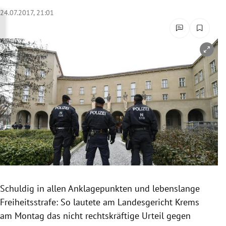
rreich Untermenü
24.07.2017, 21:01
rt Untermenü
Copyright-Hinweis öffnen/schließen
schaft Untermenü
s Untermenü
zeit Untermenü
undheit Untermenü
tur Untermenü
nung Untermenü
Schuldig in allen
Anklagepunkten
und lebenslange
Freiheitsstrafe
: So lautete am Landesgericht Krems
lität Untermenü
am Montag das nicht rechtskräftige Urteil gegen