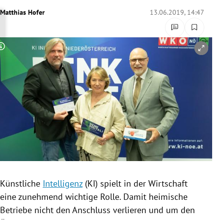
rreich Untermenü
Matthias Hofer
13.06.2019, 14:47
rt Untermenü
Copyright-Hinweis öffnen/schließen
schaft Untermenü
s Untermenü
zeit Untermenü
undheit Untermenü
tur Untermenü
nung Untermenü
Künstliche
Intelligenz
(KI) spielt in der Wirtschaft
eine zunehmend wichtige Rolle. Damit heimische
lität Untermenü
Betriebe nicht den Anschluss verlieren und um den